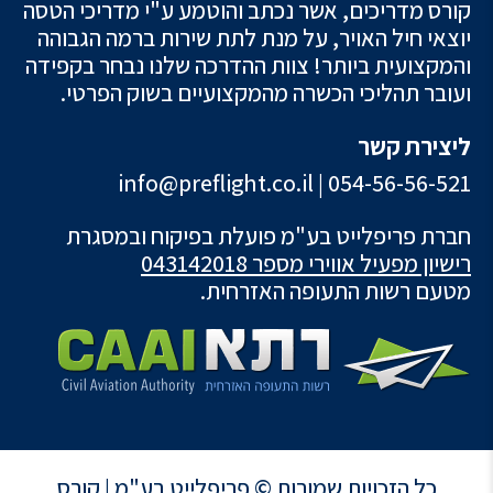
קורס מדריכים, אשר נכתב והוטמע ע"י מדריכי הטסה
יוצאי חיל האויר, על מנת לתת שירות ברמה הגבוהה
והמקצועית ביותר! צוות ההדרכה שלנו נבחר בקפידה
ועובר תהליכי הכשרה מהמקצועיים בשוק הפרטי.
ליצירת קשר
info@preflight.co.il
|
054-56-56-521
חברת פריפלייט בע"מ פועלת בפיקוח ובמסגרת
רישיון מפעיל אווירי מספר 043142018
מטעם רשות התעופה האזרחית.
כל הזכויות שמורות © פריפלייט בע"מ |
קורס