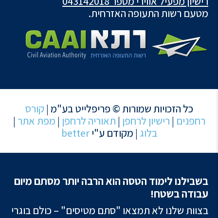
רישיון מפעיל אווירי מספר 043142018
מטעם רשות התעופה האזרחית.
כל הזכויות שמורות © פריפלייט בע"מ |
קורס
רחפנים
|
רישיון לרחפן
|
תאוריה לרחפן
|
מפת אתר
|
בלוג
| מקודם ע"י
better
בשבילנו לימוד הטסה הוא הרבה יותר מסתם מיום
עבודה בשטח!
בצוות שלנו לא תמצאו "סתם מטיסים" – כולם בוגרי