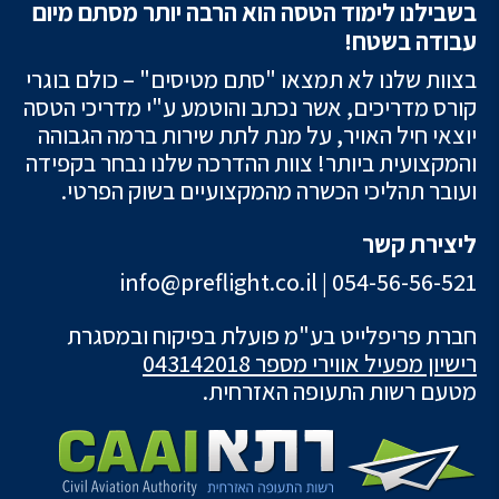
בשבילנו לימוד הטסה הוא הרבה יותר מסתם מיום
עבודה בשטח!
בצוות שלנו לא תמצאו "סתם מטיסים" – כולם בוגרי
קורס מדריכים, אשר נכתב והוטמע ע"י מדריכי הטסה
יוצאי חיל האויר, על מנת לתת שירות ברמה הגבוהה
והמקצועית ביותר! צוות ההדרכה שלנו נבחר בקפידה
ועובר תהליכי הכשרה מהמקצועיים בשוק הפרטי.
ליצירת קשר
info@preflight.co.il
|
054-56-56-521
חברת פריפלייט בע"מ פועלת בפיקוח ובמסגרת
רישיון מפעיל אווירי מספר 043142018
מטעם רשות התעופה האזרחית.