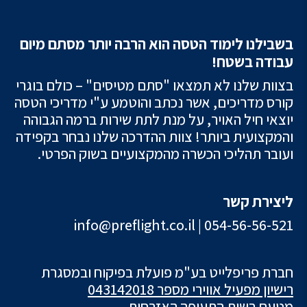
בשבילנו לימוד הטסה הוא הרבה יותר מסתם מיום
עבודה בשטח!
בצוות שלנו לא תמצאו "סתם מטיסים" – כולם בוגרי
קורס מדריכים, אשר נכתב והוטמע ע"י מדריכי הטסה
יוצאי חיל האויר, על מנת לתת שירות ברמה הגבוהה
והמקצועית ביותר! צוות ההדרכה שלנו נבחר בקפידה
ועובר תהליכי הכשרה מהמקצועיים בשוק הפרטי.
ליצירת קשר
info@preflight.co.il
|
054-56-56-521
חברת פריפלייט בע"מ פועלת בפיקוח ובמסגרת
רישיון מפעיל אווירי מספר 043142018
מטעם רשות התעופה האזרחית.