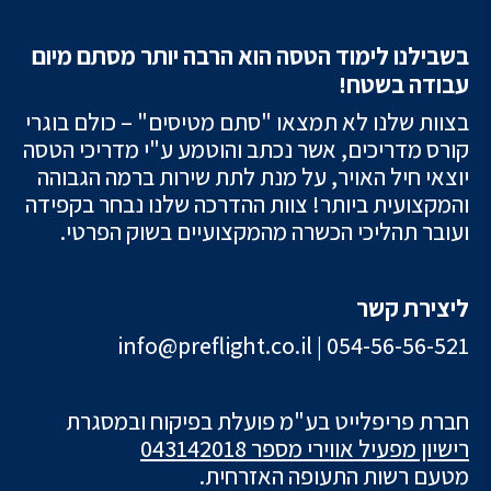
בשבילנו לימוד הטסה הוא הרבה יותר מסתם מיום
עבודה בשטח!
בצוות שלנו לא תמצאו "סתם מטיסים" – כולם בוגרי
קורס מדריכים, אשר נכתב והוטמע ע"י מדריכי הטסה
יוצאי חיל האויר, על מנת לתת שירות ברמה הגבוהה
והמקצועית ביותר! צוות ההדרכה שלנו נבחר בקפידה
ועובר תהליכי הכשרה מהמקצועיים בשוק הפרטי.
ליצירת קשר
info@preflight.co.il
|
054-56-56-521
חברת פריפלייט בע"מ פועלת בפיקוח ובמסגרת
רישיון מפעיל אווירי מספר 043142018
מטעם רשות התעופה האזרחית.